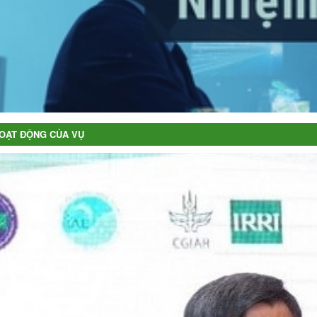
OẠT ĐỘNG CỦA VỤ