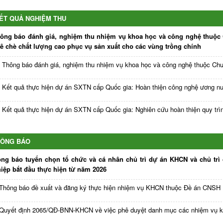
ẾT QUẢ NGHIỆM THU
ông báo đánh giá, nghiệm thu nhiệm vụ khoa học và công nghệ thuộc C
ê chè chất lượng cao phục vụ sản xuất cho các vùng trồng chính
Thông báo đánh giá, nghiệm thu nhiệm vụ khoa học và công nghệ thuộc Chươn
Kết quả thực hiện dự án SXTN cấp Quốc gia: Hoàn thiện công nghệ ương nu
Kết quả thực hiện dự án SXTN cấp Quốc gia: Nghiên cứu hoàn thiện quy trìn
HÔNG BÁO
ng báo tuyển chọn tổ chức và cá nhân chủ trì dự án KHCN và chủ trì
iệp bắt đầu thực hiện từ năm 2026
Thông báo đề xuất và đăng ký thực hiện nhiệm vụ KHCN thuộc Đề án CNSH
Quyết định 2065/QĐ-BNN-KHCN về việc phê duyệt danh mục các nhiệm vụ kho