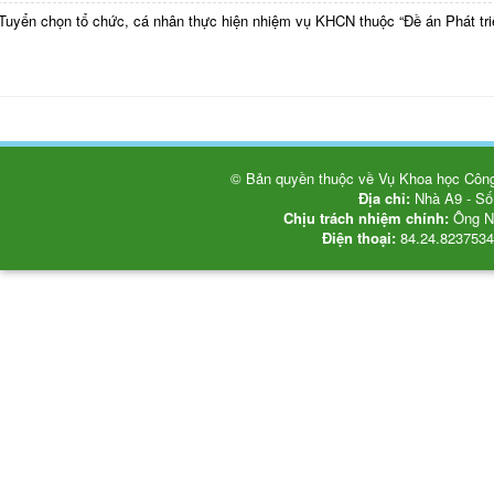
Tuyển chọn tổ chức, cá nhân thực hiện nhiệm vụ KHCN thuộc “Đề án Phát triể
© Bản quyền thuộc về Vụ Khoa học Công 
Địa chỉ:
Nhà A9 - Số
Chịu trách nhiệm chính:
Ông Ng
Điện thoại:
84.24.8237534