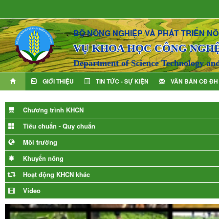
BỘ NÔNG NGHIỆP VÀ PHÁT TRIỂN N
VỤ KHOA HỌC CÔNG NGH
Department of Science Technology an
GIỚI THIỆU
TIN TỨC - SỰ KIỆN
VĂN BẢN CĐ ĐH
Chương trình KHCN
Tiêu chuẩn - Quy chuẩn
Môi trường
Khuyến nông
Hoạt động KHCN khác
Video