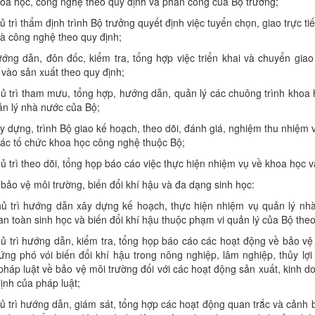
oa học, công nghệ theo quy định và phân công của Bộ trưởng;
ủ trì thẩm định trình Bộ trưởng quyết định việc tuyển chọn, giao trực t
à công nghệ theo quy định;
ớng dẫn, đôn đốc, kiểm tra, tổng hợp việc triển khai và chuyển gia
vào sản xuất theo quy định;
ủ trì tham mưu, tổng hợp, hướng dẫn, quản lý các chuông trình khoa
ản lý nhà nước của Bộ;
y dựng, trình Bộ giao kế hoạch, theo dõi, đánh giá, nghiệm thu nhiệ
ác tố chức khoa học công nghệ thuộc Bộ;
ủ trì theo dõi, tổng họp báo cáo việc thực hiện nhiệm vụ về khoa học 
 bảo vệ môi trường, biến đổi khí hậu và đa dạng sinh học:
hủ trì hướng dẫn xây dựng kế hoạch, thực hiện nhiệm vụ quản lý nh
an toàn sinh học và biến đổi khí hậu thuộc phạm vi quản lý của Bộ theo
ủ trì hướng dẫn, kiểm tra, tổng họp báo cáo các hoạt động về bảo vệ
ứng phó vói biến đổi khí hậu trong nông nghiệp, lâm nghiệp, thủy lợ
pháp luật về bảo vệ môi trường đối với các hoạt động sản xuất, kinh d
ịnh của pháp luật;
ủ trì hướng dẫn, giám sát, tổng hợp các hoạt động quan trắc và cảnh