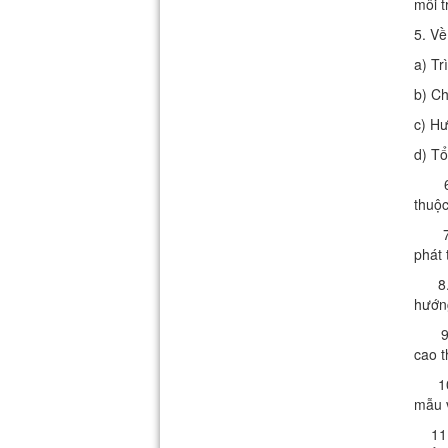
môi t
5. Về
a) Tr
b) Ch
c) Hư
d) Tổ
thuộc
phát 
8. Ch
hướng
9. C
cao t
10. C
mẫu v
11. P