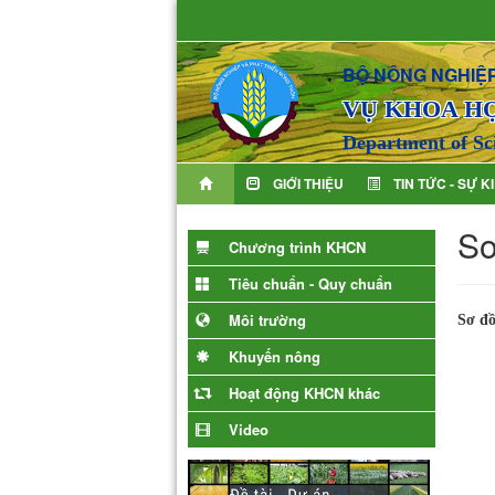
BỘ NÔNG NGHIỆP
VỤ KHOA H
Department of Sc
GIỚI THIỆU
TIN TỨC - SỰ K
Sơ
Chương trình KHCN
Tiêu chuẩn - Quy chuẩn
Môi trường
Sơ đồ
Khuyến nông
Hoạt động KHCN khác
Video