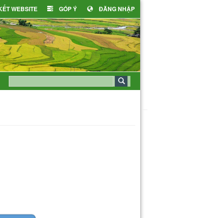
 KẾT WEBSITE
GÓP Ý
ĐĂNG NHẬP