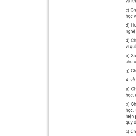
vụ kh
c) Ch
học v
d) Hư
nghệ 
đ) Ch
vi qu
e) Xâ
cho c
g) Ch
4. về
a) C
học, 
b) Ch
học, 
hiện 
quy đ
c) Ch