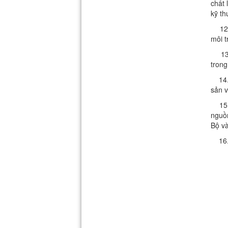
chất 
kỹ th
12
môi t
13. 
trong
14. 
sản v
15. X
nguồn
Bộ và
16. 