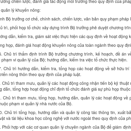
rường chiến lược, đánh giá tác động môi trường theo quy định của phá
 quản lý khuyến nông:
ình Bộ trưởng cơ chế, chính sách, chiến lược, văn bản quy phạm pháp 
ủ trì, phối họp tổ chức xây dựng trình Bộ trưởng phê duyệt chương tr
ớng dẫn, kiểm tra, giám sát việc thực hiện các quy định về hoạt động
ng họp, đánh giá hoạt động khuyến nông của toàn ngành theo quy địn
6. Chủ trì thẩm định trình Bộ trưởng chương trình, kế hoạch, đề án 
 phạm vi quản lý của Bộ; hướng dẫn, kiểm tra việc tổ chức thực hiện.
7. Chủ trì hướng dẫn, kiểm tra, tổng họp các hoạt động về sở hữu trí
triển nông thôn theo quy định của pháp luật.
ủ trì tham mưu, quản lý các hoạt động công nhận tiến bộ kỹ thuật m
 dẫn, tổng hợp hoạt động chỉ định tổ chức đánh giá sự phù họp thuộc
hủ trì tham mưu, tổng họp, hướng dẫn, quản lý các hoạt động về p
huộc phạm vi quản lý nhà nước của Bộ.
hủ trì tổng họp, hướng dẫn và quản lý công tác thông tin, xuất bản
ật và tài liệu khoa học công nghệ với nước ngoài theo quy định của ph
hối hợp với các cơ quan quản lý chuyên ngành của Bộ để giám định c