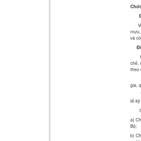
Chức
Điều
Vụ K
mưu, 
và cô
Điều
chế, 
theo 
gia, 
tế-kỹ
a) Ch
Bộ;
b) Ch