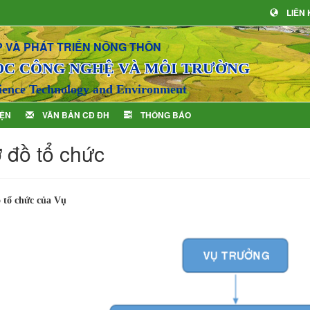
LIÊN
 VÀ PHÁT TRIỂN NÔNG THÔN
ỌC CÔNG NGHỆ VÀ MÔI TRƯỜNG
ience Technology and Environment
IỆN
VĂN BẢN CĐ ĐH
THÔNG BÁO
 đồ tổ chức
 tổ chức của Vụ