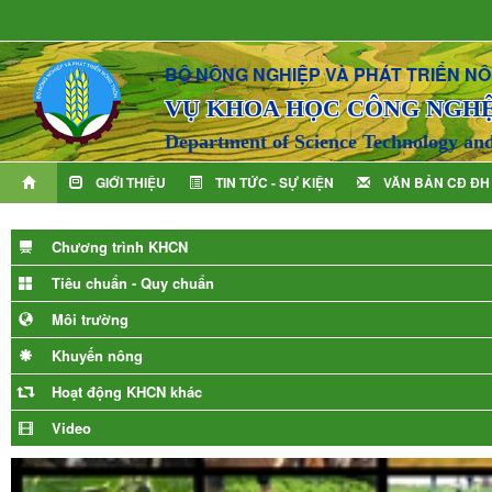
BỘ NÔNG NGHIỆP VÀ PHÁT TRIỂN N
VỤ KHOA HỌC CÔNG NGH
Department of Science Technology an
GIỚI THIỆU
TIN TỨC - SỰ KIỆN
VĂN BẢN CĐ ĐH
Chương trình KHCN
Tiêu chuẩn - Quy chuẩn
Môi trường
Khuyến nông
Hoạt động KHCN khác
Video