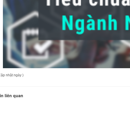
Cập nhật ngày )
in liên quan