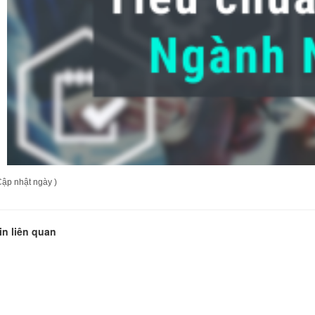
Cập nhật ngày )
in liên quan