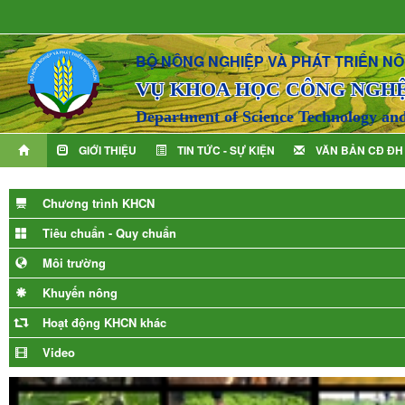
BỘ NÔNG NGHIỆP VÀ PHÁT TRIỂN N
VỤ KHOA HỌC CÔNG NGH
Department of Science Technology an
GIỚI THIỆU
TIN TỨC - SỰ KIỆN
VĂN BẢN CĐ ĐH
Chương trình KHCN
Tiêu chuẩn - Quy chuẩn
Môi trường
Khuyến nông
Hoạt động KHCN khác
Video