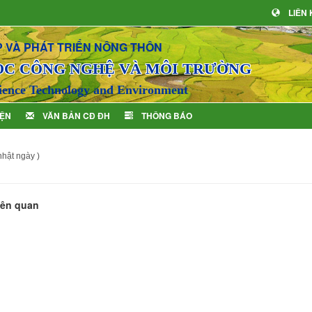
LIÊN
 VÀ PHÁT TRIỂN NÔNG THÔN
ỌC CÔNG NGHỆ VÀ MÔI TRƯỜNG
ience Technology and Environment
IỆN
VĂN BẢN CĐ ĐH
THÔNG BÁO
hật ngày )
liên quan