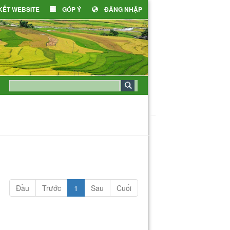
 KẾT WEBSITE
GÓP Ý
ĐĂNG NHẬP
Đầu
Trước
1
Sau
Cuối