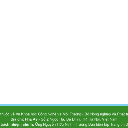
thuộc về Vụ Khoa học Công Nghệ và Môi Trường - Bộ Nông nghiệp và Phát tr
Địa chỉ:
Nhà A9 - Số 2 Ngọc Hà, Ba Đình, TP. Hà Nội, Việt Nam
 trách nhiệm chính:
Ông Nguyễn Hữu Ninh - Trưởng Ban biên tập Trang tin đ