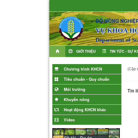
BỘ NÔNG NGHIỆP
VỤ KHOA H
Department of Sc
GIỚI THIỆU
TIN TỨC - SỰ K
Chương trình KHCN
(Cập n
Tiêu chuẩn - Quy chuẩn
Môi trường
Tin 
Khuyến nông
Hoạt động KHCN khác
Video