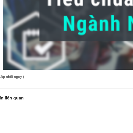
Cập nhật ngày )
in liên quan