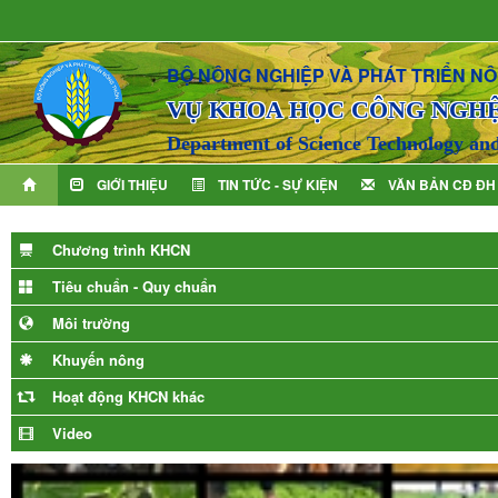
BỘ NÔNG NGHIỆP VÀ PHÁT TRIỂN N
VỤ KHOA HỌC CÔNG NGH
Department of Science Technology an
GIỚI THIỆU
TIN TỨC - SỰ KIỆN
VĂN BẢN CĐ ĐH
Chương trình KHCN
Tiêu chuẩn - Quy chuẩn
Môi trường
Khuyến nông
Hoạt động KHCN khác
Video