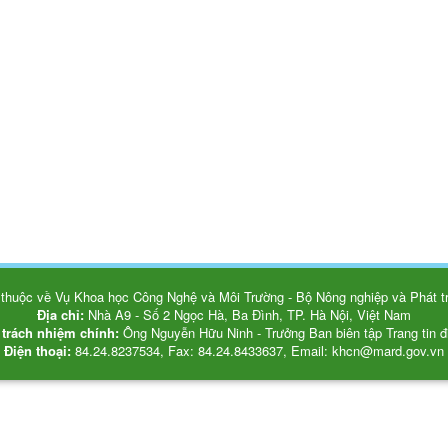
thuộc về Vụ Khoa học Công Nghệ và Môi Trường - Bộ Nông nghiệp và Phát tr
Địa chỉ:
Nhà A9 - Số 2 Ngọc Hà, Ba Đình, TP. Hà Nội, Việt Nam
 trách nhiệm chính:
Ông Nguyễn Hữu Ninh - Trưởng Ban biên tập Trang tin đ
Điện thoại:
84.24.8237534, Fax: 84.24.8433637, Email: khcn@mard.gov.vn