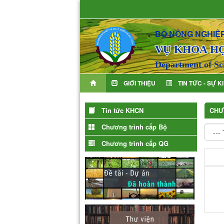
BỘ NÔNG NGHIỆP
VỤ KHOA H
Department of Sc
GIỚI THIỆU
TIN TỨC - SỰ K
Tin tức KHCN
CHƯ
Chương trình cấp Bộ
Chương trình cấp QG