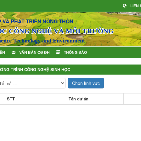
LIÊN
 VÀ PHÁT TRIỂN NÔNG THÔN
ỌC CÔNG NGHỆ VÀ MÔI TRƯỜNG
ience Technology and Environment
IỆN
VĂN BẢN CĐ ĐH
THÔNG BÁO
ƠNG TRÌNH CÔNG NGHỆ SINH HỌC
Chọn lĩnh vực
STT
Tên dự án