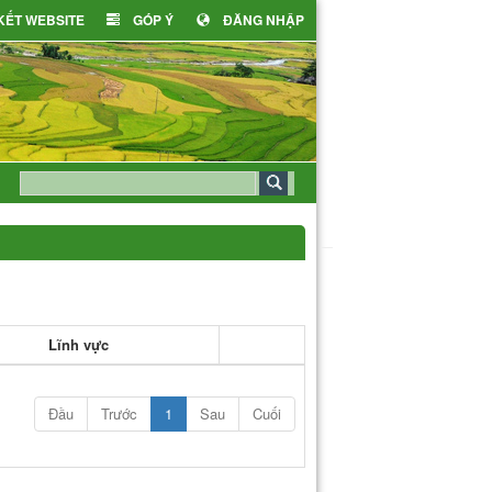
 KẾT WEBSITE
GÓP Ý
ĐĂNG NHẬP
Lĩnh vực
Đầu
Trước
1
Sau
Cuối