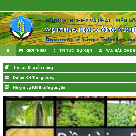
BỘ NÔNG NGHIỆP VÀ PHÁT TRIỂN N
VỤ KHOA HỌC CÔNG NGH
Department of Science Technology an
GIỚI THIỆU
TIN TỨC - SỰ KIỆN
VĂN BẢN CĐ ĐH
Tin tức Khuyến nông
Dự án KN Trung ương
Nhiệm vụ KN thường xuyên