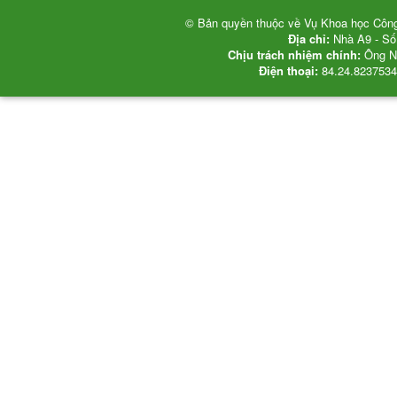
© Bản quyền thuộc về Vụ Khoa học Công 
Địa chỉ:
Nhà A9 - Số
Chịu trách nhiệm chính:
Ông Ng
Điện thoại:
84.24.8237534